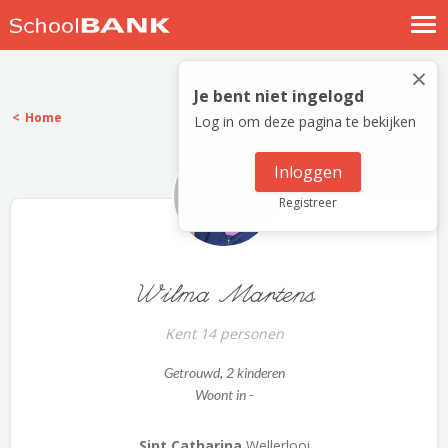
Nostalgische verhalen
×
Log in
Je bent niet ingelogd
Home
Log in om deze pagina te bekijken
Meld je gratis aan
Help
Inloggen
Registreer
Wilma Martens
Kent 14 personen
Getrouwd
, 2 kinderen
Woont in -
Sint Catharina
Wellerlooi