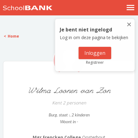
Nostalgische verhalen
×
Log in
Je bent niet ingelogd
Home
Log in om deze pagina te bekijken
Meld je gratis aan
Help
Inloggen
Registreer
Wilma Loonen van Zon
Kent 2 personen
Burg. staat -
, 2 kinderen
Woont in -
Mgr Frencken College
Oosterhout