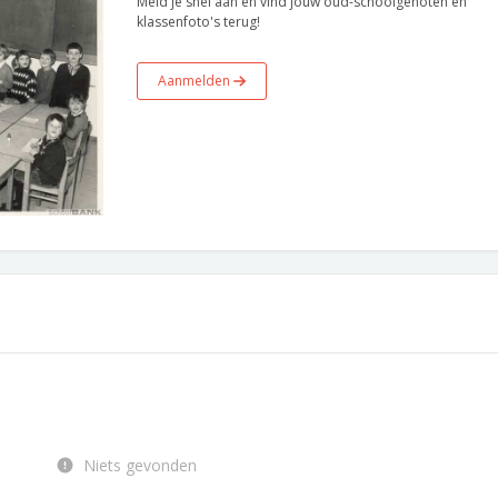
Meld je snel aan en vind jouw oud-schoolgenoten en
klassenfoto's terug!
Aanmelden
Niets gevonden