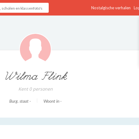
Nostalgische verhalen
Log
Wilma Flink
Kent 0 personen
Burg. staat -
Woont in -