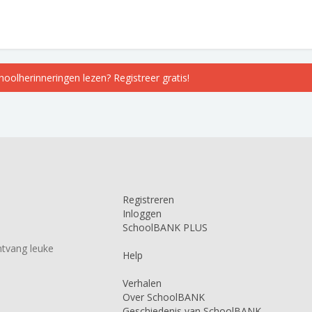
choolherinneringen lezen? Registreer gratis!
Registreren
Inloggen
SchoolBANK PLUS
tvang leuke
Help
Verhalen
Over SchoolBANK
Geschiedenis van SchoolBANK