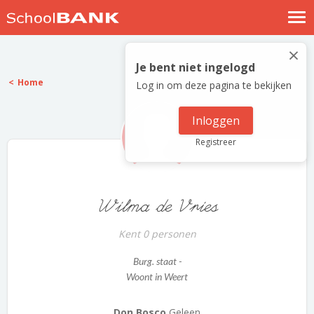
Nostalgische verhalen
×
Log in
Je bent niet ingelogd
Home
Log in om deze pagina te bekijken
Meld je gratis aan
Help
Inloggen
Registreer
Wilma de Vries
Kent 0 personen
Burg. staat -
Woont in Weert
Don Bosco
Geleen