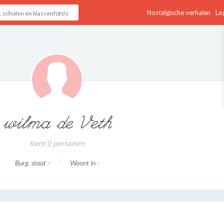
Nostalgische verhalen
Log
wilma de Veth
Kent 0 personen
Burg. staat -
Woont in -