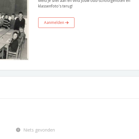
Meld je snel aan en vind jouw oud-schoolgenoten en
klassenfoto's terug!
Aanmelden
Niets gevonden