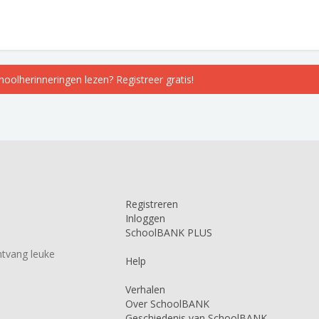
choolherinneringen lezen? Registreer gratis!
Registreren
Inloggen
SchoolBANK PLUS
tvang leuke
Help
Verhalen
Over SchoolBANK
Geschiedenis van SchoolBANK