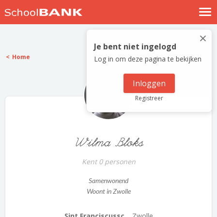
Nostalgische verhalen
×
Log in
Je bent niet ingelogd
Home
Log in om deze pagina te bekijken
Meld je gratis aan
Help
Inloggen
Registreer
Wilma Bloks
Kent 0 personen
Samenwonend
Woont in Zwolle
Sint Franciscussc...
Zwolle