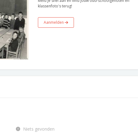
Meld je snel aan en vind jouw oud-schoolgenoten en
klassenfoto's terug!
Aanmelden
Niets gevonden