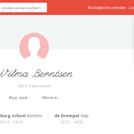
Nostalgische verhalen
Log
Wilma Berntsen
Kent 0 personen
Burg. staat -
Woont in -
burg school
Arnhem
de Drempel
Velp
1974 - 1977
1977 - 1978