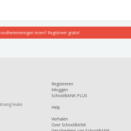
choolherinneringen lezen? Registreer gratis!
Registreren
Inloggen
SchoolBANK PLUS
tvang leuke
Help
Verhalen
Over SchoolBANK
Geschiedenis van SchoolBANK