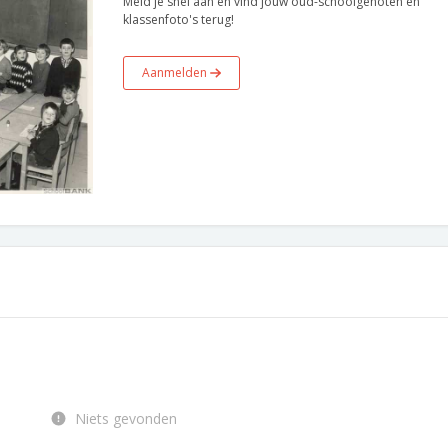
Meld je snel aan en vind jouw oud-schoolgenoten en
klassenfoto's terug!
Aanmelden
Niets gevonden