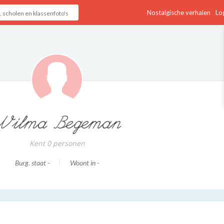
Nostalgische verhalen
Log
Wilma Begeman
Kent 0 personen
Burg. staat -
Woont in -