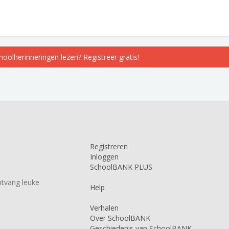
choolherinneringen lezen? Registreer gratis!
Registreren
Inloggen
SchoolBANK PLUS
tvang leuke
Help
Verhalen
Over SchoolBANK
Geschiedenis van SchoolBANK