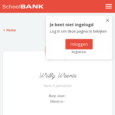
Nostalgische verhalen
×
Log in
Je bent niet ingelogd
Home
Log in om deze pagina te bekijken
Meld je gratis aan
Help
Inloggen
Registreer
Willy Weerts
Kent 0 personen
Burg. staat -
Woont in -