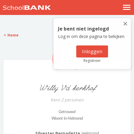
Nostalgische verhalen
×
Log in
Je bent niet ingelogd
Home
Log in om deze pagina te bekijken
Meld je gratis aan
Help
Inloggen
Registreer
Willy Vd kerkhof
Kent 2 personen
Getrouwd
Woont in Helmond
Silvester Bernadette
Helmond