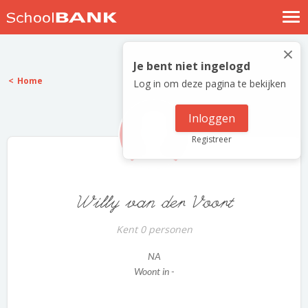
Nostalgische verhalen
×
Log in
Je bent niet ingelogd
Home
Log in om deze pagina te bekijken
Meld je gratis aan
Help
Inloggen
Registreer
Willy van der Voort
Kent 0 personen
NA
Woont in -