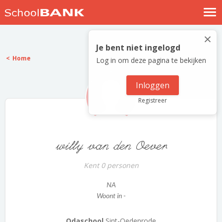
Nostalgische verhalen
×
Log in
Je bent niet ingelogd
Home
Log in om deze pagina te bekijken
Meld je gratis aan
Help
Inloggen
Registreer
willy van den Oever
Kent 0 personen
NA
Woont in -
Odaschool
Sint-Oedenrode