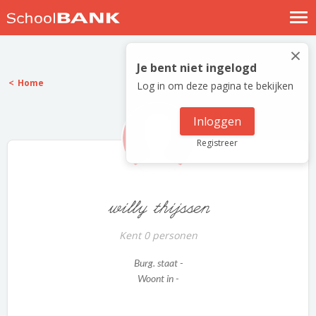
Nostalgische verhalen
×
Log in
Je bent niet ingelogd
Home
Log in om deze pagina te bekijken
Meld je gratis aan
Help
Inloggen
Registreer
willy thijssen
Kent 0 personen
Burg. staat -
Woont in -