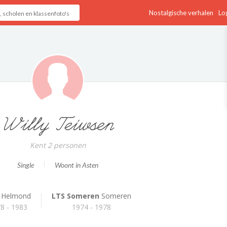
Nostalgische verhalen
Log
Willy Teiwsen
Kent 2 personen
Single
Woont in Asten
Helmond
LTS Someren
Someren
8 - 1983
1974 - 1978