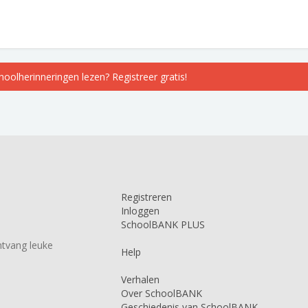
choolherinneringen lezen? Registreer gratis!
Registreren
Inloggen
SchoolBANK PLUS
tvang leuke
Help
Verhalen
Over SchoolBANK
Geschiedenis van SchoolBANK