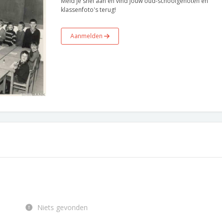
Meld je snel aan en vind jouw oud-schoolgenoten en
klassenfoto's terug!
Aanmelden
Niets gevonden