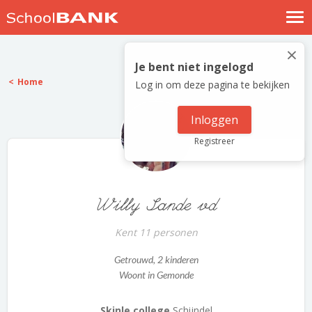
Nostalgische verhalen
×
Log in
Je bent niet ingelogd
Home
Log in om deze pagina te bekijken
Meld je gratis aan
Help
Inloggen
Registreer
Willy Sande vd
Kent 11 personen
Getrouwd
, 2 kinderen
Woont in Gemonde
Skinle college
Schijndel