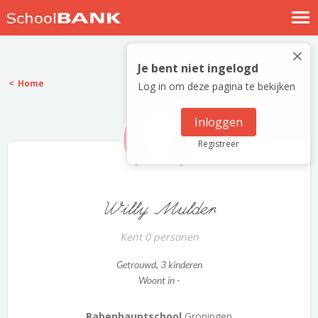
Nostalgische verhalen
×
Log in
Je bent niet ingelogd
Home
Log in om deze pagina te bekijken
Meld je gratis aan
Help
Inloggen
Registreer
Willy Mulder
Kent 0 personen
Getrouwd
, 3 kinderen
Woont in -
Rabenhauptschool
Groningen