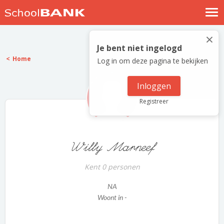
Nostalgische verhalen
×
Log in
Je bent niet ingelogd
Home
Log in om deze pagina te bekijken
Meld je gratis aan
Help
Inloggen
Registreer
Willy Marneef
Kent 0 personen
NA
Woont in -