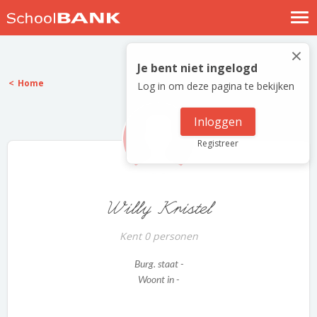
Nostalgische verhalen
×
Log in
Je bent niet ingelogd
Home
Log in om deze pagina te bekijken
Meld je gratis aan
Help
Inloggen
Registreer
Willy Kristel
Kent 0 personen
Burg. staat -
Woont in -