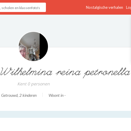
Nostalgische verhalen
Log
Wilhelmina reina petronella
Kent 0 personen
Getrouwd
, 2 kinderen
Woont in -