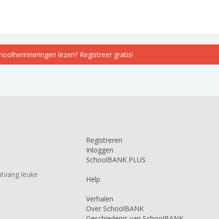
choolherinneringen lezen? Registreer gratis!
Registreren
Inloggen
SchoolBANK PLUS
tvang leuke
Help
Verhalen
Over SchoolBANK
Geschiedenis van SchoolBANK