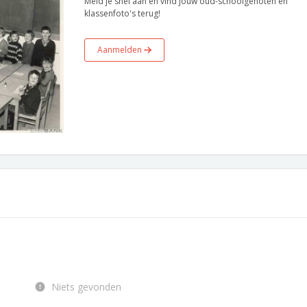
Meld je snel aan en vind jouw oud-schoolgenoten en
klassenfoto's terug!
Aanmelden
Niets gevonden