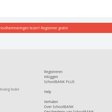
choolherinneringen lezen? Registreer gratis!
Registreren
Inloggen
SchoolBANK PLUS
tvang leuke
Help
Verhalen
Over SchoolBANK
Geschiedenis van SchoolBANK