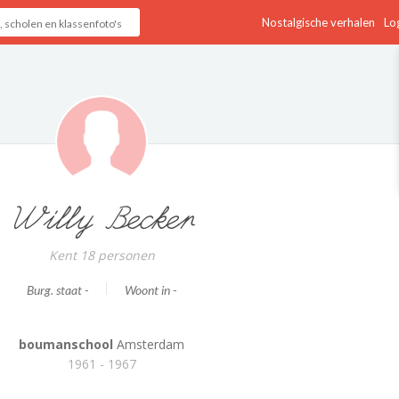
Nostalgische verhalen
Log
Willy Becker
Kent 18 personen
Burg. staat -
Woont in -
boumanschool
Amsterdam
1961 - 1967