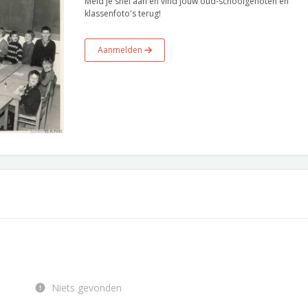
Meld je snel aan en vind jouw oud-schoolgenoten en
klassenfoto's terug!
Aanmelden
Niets gevonden