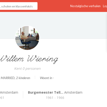
Nostalgische verhalen
Log
Willem Wiering
Kent 0 personen
MARRIED
, 2 kinderen
Woont in -
Amsterdam
Burgemeester Tell...
Amsterdam
961
1961 - 1966