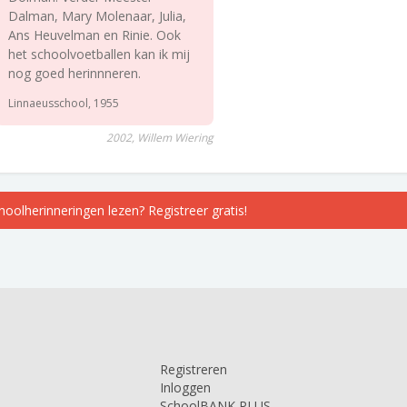
Dalman, Mary Molenaar, Julia,
Ans Heuvelman en Rinie. Ook
het schoolvoetballen kan ik mij
nog goed herinnneren.
Linnaeusschool, 1955
2002, Willem Wiering
choolherinneringen lezen? Registreer gratis!
Registreren
Inloggen
SchoolBANK PLUS