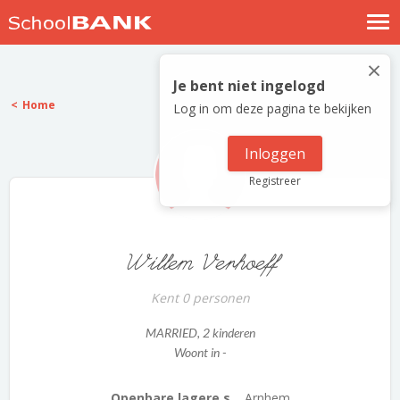
Nostalgische verhalen
×
Log in
Je bent niet ingelogd
Home
Log in om deze pagina te bekijken
Meld je gratis aan
Help
Inloggen
Registreer
Willem Verhoeff
Kent 0 personen
MARRIED
, 2 kinderen
Woont in -
Openbare lagere s...
Arnhem