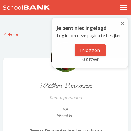
Nostalgische verhalen
×
Log in
Je bent niet ingelogd
Home
Log in om deze pagina te bekijken
Meld je gratis aan
Help
Inloggen
Registreer
Willem Veerman
Kent 0 personen
NA
Woont in -
Gevers Deynootschool
Voorschoten