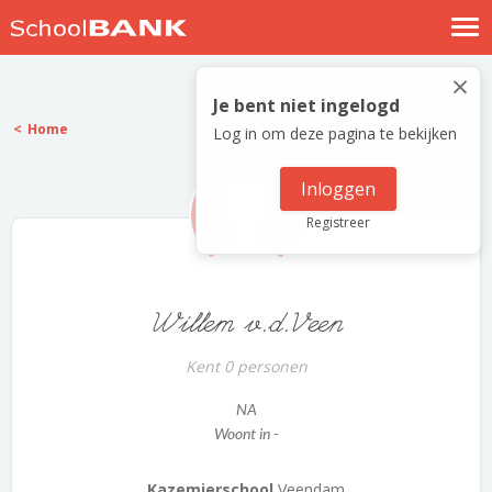
Nostalgische verhalen
×
Log in
Je bent niet ingelogd
Home
Log in om deze pagina te bekijken
Meld je gratis aan
Help
Inloggen
Registreer
Willem v.d.Veen
Kent 0 personen
NA
Woont in -
Kazemierschool
Veendam