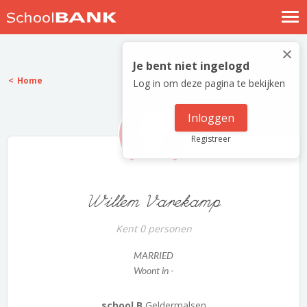
Nostalgische verhalen
×
Log in
Je bent niet ingelogd
Home
Log in om deze pagina te bekijken
Meld je gratis aan
Help
Inloggen
Registreer
Willem Varekamp
Kent 0 personen
MARRIED
Woont in -
school B
Geldermalsen