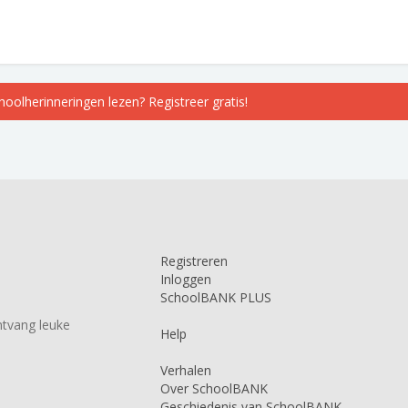
choolherinneringen lezen? Registreer gratis!
Registreren
Inloggen
SchoolBANK PLUS
tvang leuke
Help
Verhalen
Over SchoolBANK
Geschiedenis van SchoolBANK