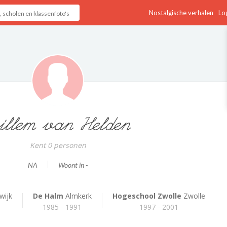
Nostalgische verhalen
Log
illem van Helden
Kent 0 personen
NA
Woont in -
wijk
De Halm
Almkerk
Hogeschool Zwolle
Zwolle
1985 - 1991
1997 - 2001