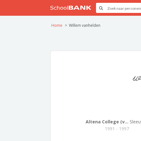
Home
Willem vanhelden
w
Altena College (v...
Sleeu
1991 - 1997