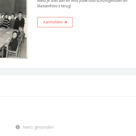
Meld je snel aan en vind jouw oud-schoolgenoten en
klassenfoto's terug!
Aanmelden
Niets gevonden