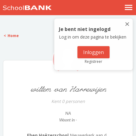
Nostalgische verhalen
×
Log in
Je bent niet ingelogd
Home
Log in om deze pagina te bekijken
Meld je gratis aan
Help
Inloggen
Registreer
willem van Harrewijen
Kent 0 personen
NA
Woont in -
Eben Haëzerschool
Nieuwerkerk aan d...