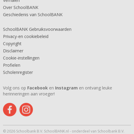
Verhalen
Over SchoolBANK
Geschiedenis van SchoolBANK
SchoolBANK Gebruiksvoorwaarden
Privacy-en cookiebeleid
Copyright
Disclaimer
Cookie-instellingen
Profielen
Scholenregister
Volg ons op
Facebook
en
Instagram
en ontvang leuke
herinneringen aan vroeger!
© 2026 Schoolbank B.V. SchoolBANK.nl - onderdeel van Schoolbank B.V.