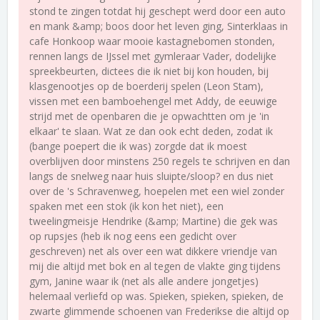
stond te zingen totdat hij geschept werd door een auto
en mank &amp; boos door het leven ging, Sinterklaas in
cafe Honkoop waar mooie kastagnebomen stonden,
rennen langs de IJssel met gymleraar Vader, dodelijke
spreekbeurten, dictees die ik niet bij kon houden, bij
klasgenootjes op de boerderij spelen (Leon Stam),
vissen met een bamboehengel met Addy, de eeuwige
strijd met de openbaren die je opwachtten om je 'in
elkaar' te slaan. Wat ze dan ook echt deden, zodat ik
(bange poepert die ik was) zorgde dat ik moest
overblijven door minstens 250 regels te schrijven en dan
langs de snelweg naar huis sluipte/sloop? en dus niet
over de 's Schravenweg, hoepelen met een wiel zonder
spaken met een stok (ik kon het niet), een
tweelingmeisje Hendrike (&amp; Martine) die gek was
op rupsjes (heb ik nog eens een gedicht over
geschreven) net als over een wat dikkere vriendje van
mij die altijd met bok en al tegen de vlakte ging tijdens
gym, Janine waar ik (net als alle andere jongetjes)
helemaal verliefd op was. Spieken, spieken, spieken, de
zwarte glimmende schoenen van Frederikse die altijd op