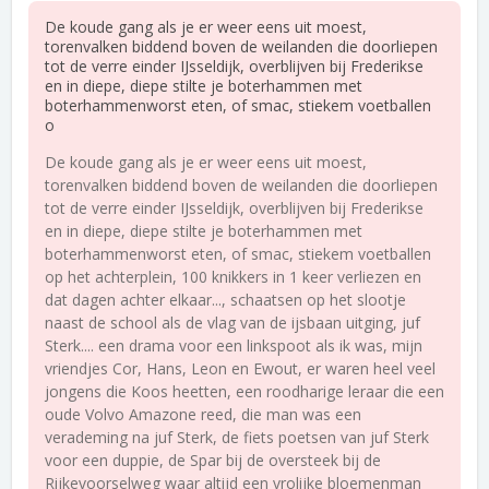
De koude gang als je er weer eens uit moest,
torenvalken biddend boven de weilanden die doorliepen
tot de verre einder IJsseldijk, overblijven bij Frederikse
en in diepe, diepe stilte je boterhammen met
boterhammenworst eten, of smac, stiekem voetballen
o
De koude gang als je er weer eens uit moest,
torenvalken biddend boven de weilanden die doorliepen
tot de verre einder IJsseldijk, overblijven bij Frederikse
en in diepe, diepe stilte je boterhammen met
boterhammenworst eten, of smac, stiekem voetballen
op het achterplein, 100 knikkers in 1 keer verliezen en
dat dagen achter elkaar..., schaatsen op het slootje
naast de school als de vlag van de ijsbaan uitging, juf
Sterk.... een drama voor een linkspoot als ik was, mijn
vriendjes Cor, Hans, Leon en Ewout, er waren heel veel
jongens die Koos heetten, een roodharige leraar die een
oude Volvo Amazone reed, die man was een
verademing na juf Sterk, de fiets poetsen van juf Sterk
voor een duppie, de Spar bij de oversteek bij de
Rijkevoorselweg waar altijd een vrolijke bloemenman