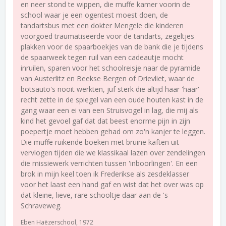
en neer stond te wippen, die muffe kamer voorin de
school waar je een ogentest moest doen, de
tandartsbus met een dokter Mengele die kinderen
voorgoed traumatiseerde voor de tandarts, zegeltjes
plakken voor de spaarboekjes van de bank die je tijdens
de spaarweek tegen ruil van een cadeautje mocht
inruilen, sparen voor het schoolreisje naar de pyramide
van Austerlitz en Beekse Bergen of Drievliet, waar de
botsauto's nooit werkten, juf sterk die altijd haar 'haar'
recht zette in de spiegel van een oude houten kast in de
gang waar een ei van een Struisvogel in lag, die mij als
kind het gevoel gaf dat dat beest enorme pijn in zijn
poepertje moet hebben gehad om zo'n kanjer te leggen.
Die muffe ruikende boeken met bruine kaften uit
vervlogen tijden die we klassikaal lazen over zendelingen
die missiewerk verrichten tussen 'inboorlingen'. En een
brok in mijn keel toen ik Frederikse als zesdeklasser
voor het laast een hand gaf en wist dat het over was op
dat kleine, lieve, rare schooltje daar aan de 's
Schraveweg.
Eben Haëzerschool, 1972