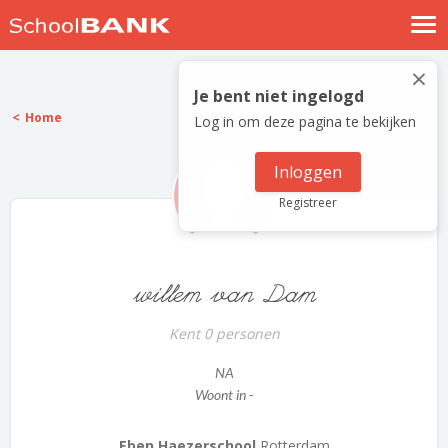
Nostalgische verhalen
×
Log in
Je bent niet ingelogd
Home
Log in om deze pagina te bekijken
Meld je gratis aan
Help
Inloggen
Registreer
willem van Dam
Kent 0 personen
NA
Woont in -
Eben Haezerschool
Rotterdam