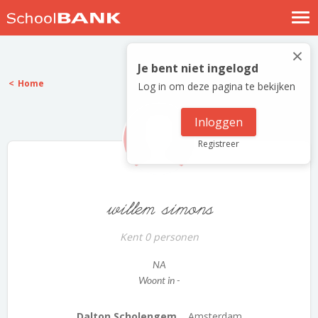
Nostalgische verhalen
×
Log in
Je bent niet ingelogd
Home
Log in om deze pagina te bekijken
Meld je gratis aan
Help
Inloggen
Registreer
willem simons
Kent 0 personen
NA
Woont in -
Dalton Scholengem...
Amsterdam