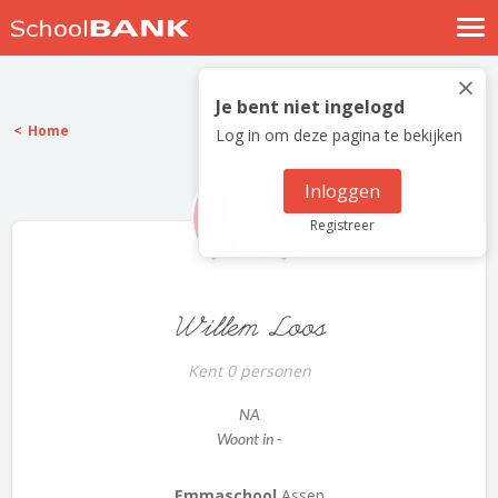
Nostalgische verhalen
×
Log in
Je bent niet ingelogd
Home
Log in om deze pagina te bekijken
Meld je gratis aan
Help
Inloggen
Registreer
Willem Loos
Kent 0 personen
NA
Woont in -
Emmaschool
Assen