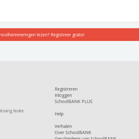
choolherinneringen lezen? Registreer gratis!
Registreren
Inloggen
SchoolBANK PLUS
tvang leuke
Help
Verhalen
Over SchoolBANK
Geschiedenis van SchoolBANK