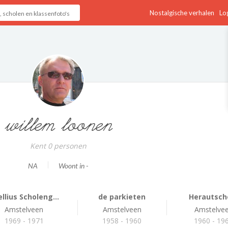
Nostalgische verhalen
Log
willem loonen
Kent 0 personen
NA
Woont in -
llius Scholeng...
de parkieten
Herautsch
Amstelveen
Amstelveen
Amstelve
1969 - 1971
1958 - 1960
1960 - 19