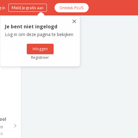
Ontdek PLUS
 in
Meld je gratis aan
×
Je bent niet ingelogd
Log in om deze pagina te bekijken
Inloggen
Registreer
ool
en
66