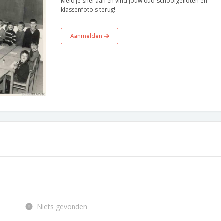
Meld je snel aan en vind jouw oud-schoolgenoten en
klassenfoto's terug!
Aanmelden
Niets gevonden