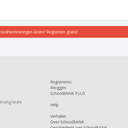
choolherinneringen lezen? Registreer gratis!
Registreren
Inloggen
SchoolBANK PLUS
tvang leuke
Help
Verhalen
Over SchoolBANK
Geschiedenis van SchoolBANK