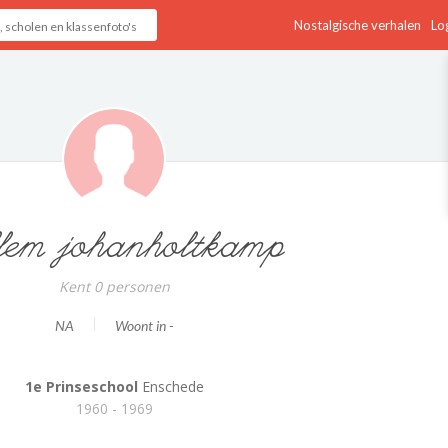
Nostalgische verhalen
Log
lem johanholtkamp
Kent 0 personen
NA
Woont in -
1e Prinseschool
Enschede
1960 - 1969