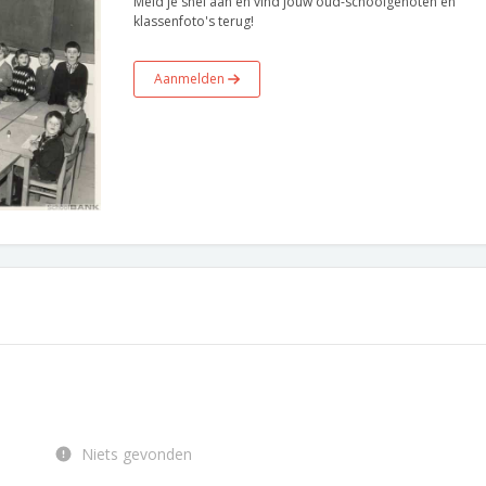
Meld je snel aan en vind jouw oud-schoolgenoten en
klassenfoto's terug!
Aanmelden
Niets gevonden