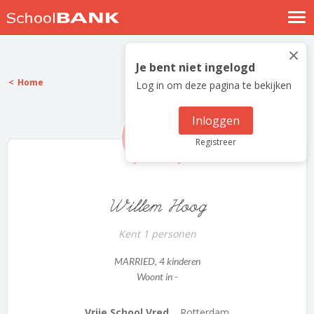
Nostalgische verhalen
×
Log in
Je bent niet ingelogd
Home
Log in om deze pagina te bekijken
Meld je gratis aan
Help
Inloggen
Registreer
Willem Hoog
Kent 1 personen
MARRIED
, 4 kinderen
Woont in -
Vrije School Vred...
Rotterdam