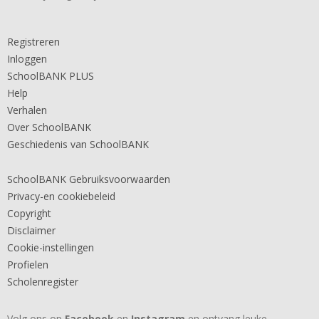
Registreren
Inloggen
SchoolBANK PLUS
Help
Verhalen
Over SchoolBANK
Geschiedenis van SchoolBANK
SchoolBANK Gebruiksvoorwaarden
Privacy-en cookiebeleid
Copyright
Disclaimer
Cookie-instellingen
Profielen
Scholenregister
Volg ons op
Facebook
en
Instagram
en ontvang leuke