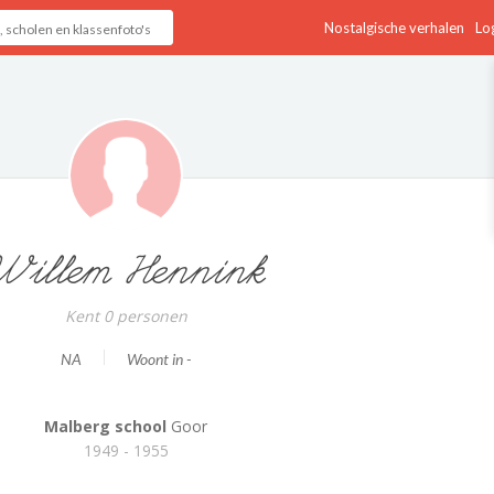
Nostalgische verhalen
Log
Willem Hennink
Kent 0 personen
NA
Woont in -
Malberg school
Goor
1949 - 1955