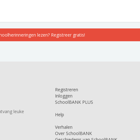
choolherinneringen lezen? Registreer gratis!
Registreren
Inloggen
SchoolBANK PLUS
tvang leuke
Help
Verhalen
Over SchoolBANK
Geschiedenis van SchoolBANK