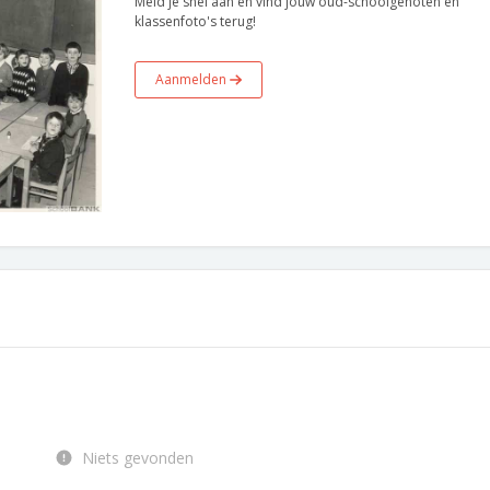
Meld je snel aan en vind jouw oud-schoolgenoten en
klassenfoto's terug!
Aanmelden
Niets gevonden