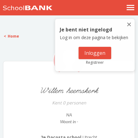
Nostalgische verhalen
×
Log in
Je bent niet ingelogd
Home
Log in om deze pagina te bekijken
Meld je gratis aan
Help
Inloggen
Registreer
Willem heemskerk
Kent 0 personen
NA
Woont in -
2e Dacosta school
Utrecht