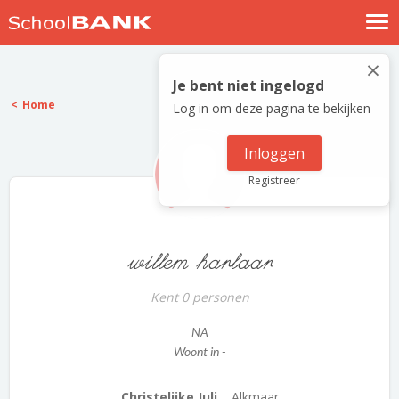
Nostalgische verhalen
×
Log in
Je bent niet ingelogd
Home
Log in om deze pagina te bekijken
Meld je gratis aan
Help
Inloggen
Registreer
willem harlaar
Kent 0 personen
NA
Woont in -
Christelijke Juli...
Alkmaar