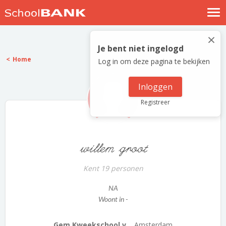
Nostalgische verhalen
×
Log in
Je bent niet ingelogd
Home
Log in om deze pagina te bekijken
Meld je gratis aan
Help
Inloggen
Registreer
willem groot
Kent 19 personen
NA
Woont in -
Gem.Kweekschool v...
Amsterdam