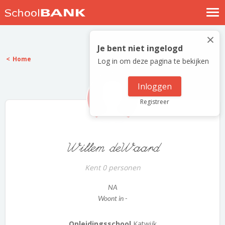
Nostalgische verhalen
×
Log in
Je bent niet ingelogd
Home
Log in om deze pagina te bekijken
Meld je gratis aan
Help
Inloggen
Registreer
Willem deWaard
Kent 0 personen
NA
Woont in -
Opleidingsschool
Katwijk