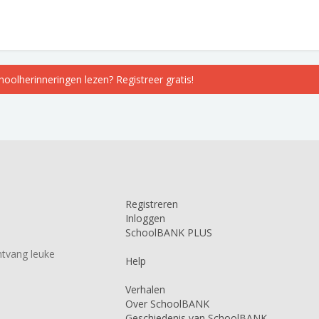
choolherinneringen lezen? Registreer gratis!
Registreren
Inloggen
SchoolBANK PLUS
tvang leuke
Help
Verhalen
Over SchoolBANK
Geschiedenis van SchoolBANK