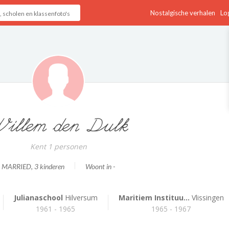
Nostalgische verhalen
Log
illem den Dulk
Kent 1 personen
MARRIED
, 3 kinderen
Woont in -
Julianaschool
Hilversum
Maritiem Instituu...
Vlissingen
1961 - 1965
1965 - 1967