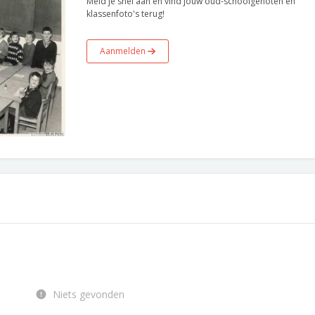
Meld je snel aan en vind jouw oud-schoolgenoten en
klassenfoto's terug!
Aanmelden
Niets gevonden