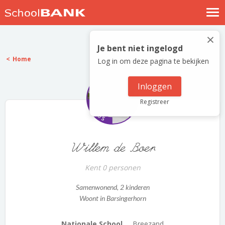
Nostalgische verhalen
×
Log in
Je bent niet ingelogd
Home
Log in om deze pagina te bekijken
Meld je gratis aan
Help
Inloggen
Registreer
Willem de Boer
Kent 0 personen
Samenwonend
, 2 kinderen
Woont in Barsingerhorn
Nationale School ...
Breezand