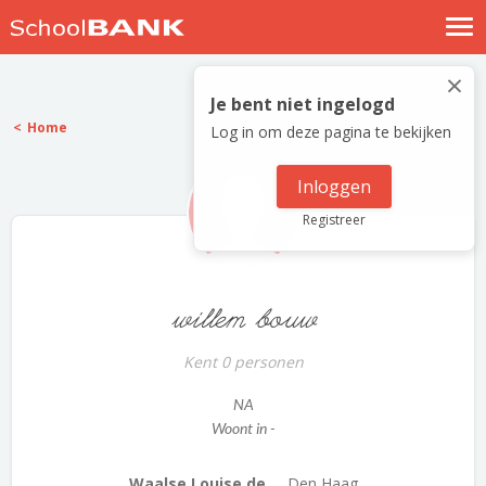
Nostalgische verhalen
×
Log in
Je bent niet ingelogd
Home
Log in om deze pagina te bekijken
Meld je gratis aan
Help
Inloggen
Registreer
willem bouw
Kent 0 personen
NA
Woont in -
Waalse Louise de ...
Den Haag