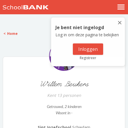
Nostalgische verhalen
×
Log in
Je bent niet ingelogd
Home
Log in om deze pagina te bekijken
Meld je gratis aan
Help
Inloggen
Registreer
Willem Beukers
Kent 13 personen
Getrouwd
, 2 kinderen
Woont in -
Sint Jozefschool
Schiedam