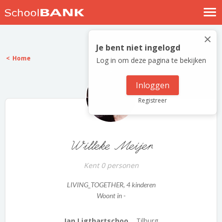
Nostalgische verhalen
×
Log in
Je bent niet ingelogd
Home
Log in om deze pagina te bekijken
Meld je gratis aan
Help
Inloggen
Registreer
Willeke Meijer
Kent 0 personen
LIVING_TOGETHER
, 4 kinderen
Woont in -
Jan Ligthartschoo...
Tilburg