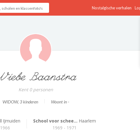
Nostalgische verhalen
Log
Wiebe Baanstra
Kent 0 personen
WIDOW
, 3 kinderen
Woont in -
l
IJmuiden
School voor schee...
Haarlem
 1966
1969 - 1971