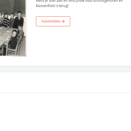
Meld je snel aan en vind jouw oud-schoolgenoten en
klassenfoto's terug!
Aanmelden