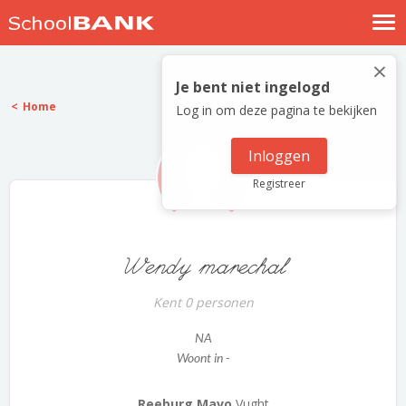
Nostalgische verhalen
×
Log in
Je bent niet ingelogd
Home
Log in om deze pagina te bekijken
Meld je gratis aan
Help
Inloggen
Registreer
Wendy marechal
Kent 0 personen
NA
Woont in -
Reeburg Mavo
Vught