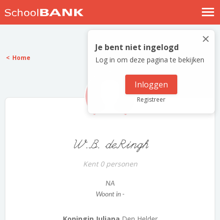
Nostalgische verhalen
×
Log in
Je bent niet ingelogd
Home
Log in om deze pagina te bekijken
Meld je gratis aan
Help
Inloggen
Registreer
W.B. deRingh
Kent 0 personen
NA
Woont in -
Koningin Juliana
Den Helder