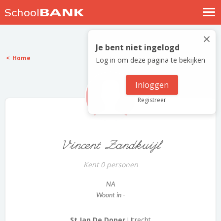
Nostalgische verhalen
×
Log in
Je bent niet ingelogd
Home
Log in om deze pagina te bekijken
Meld je gratis aan
Help
Inloggen
Registreer
Vincent Zandkuijl
Kent 0 personen
NA
Woont in -
St Jan De Doper
Utrecht