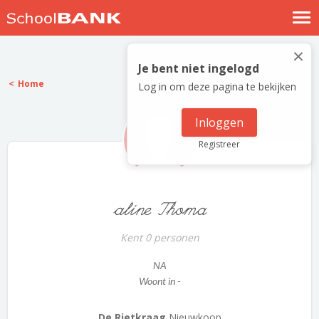
Nostalgische verhalen
×
Log in
Je bent niet ingelogd
Home
Log in om deze pagina te bekijken
Meld je gratis aan
Help
Inloggen
Registreer
aline Thoma
Kent 0 personen
NA
Woont in -
De Rietkraag
Nieuwkoop