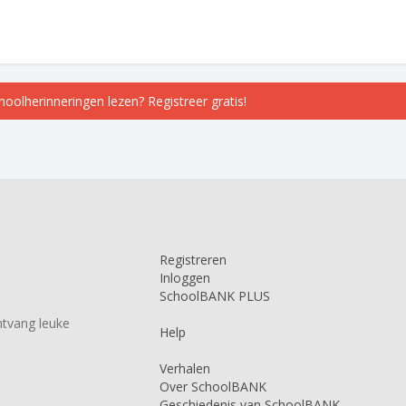
choolherinneringen lezen? Registreer gratis!
Registreren
Inloggen
SchoolBANK PLUS
tvang leuke
Help
Verhalen
Over SchoolBANK
Geschiedenis van SchoolBANK