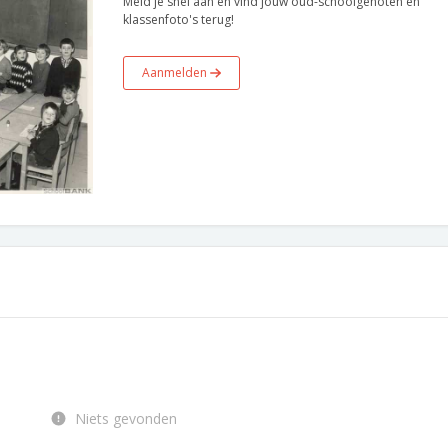
Meld je snel aan en vind jouw oud-schoolgenoten en
klassenfoto's terug!
Aanmelden
Niets gevonden