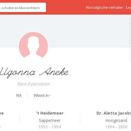
Nostalgische verhalen
Log
Ugonna Aneke
Kent 0 personen
NA
Woont in -
ee
't Heidemeer
Dr. Aletta Jacobs
Sappemeer
Hoogezand
3
1993 - 1994
1994 - 2000