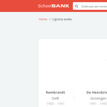
Home
Ugonna aneke
Rembrandt
De Heerdst
Delft
Groningen
1985 - 1991
1991 - 199