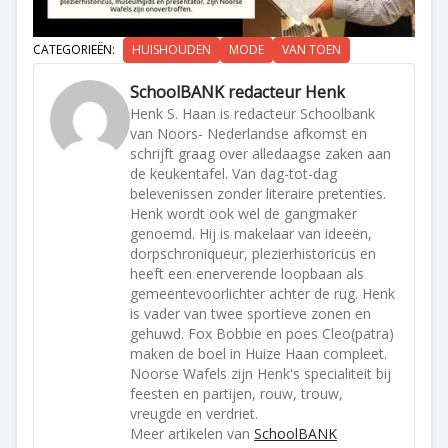
CATEGORIEËN:
HUISHOUDEN
MODE
VAN TOEN
SchoolBANK redacteur Henk
Henk S. Haan is redacteur Schoolbank
van Noors- Nederlandse afkomst en
schrijft graag over alledaagse zaken aan
de keukentafel. Van dag-tot-dag
belevenissen zonder literaire pretenties.
Henk wordt ook wel de gangmaker
genoemd. Hij is makelaar van ideeën,
dorpschroniqueur, plezierhistoricus en
heeft een enerverende loopbaan als
gemeentevoorlichter achter de rug. Henk
is vader van twee sportieve zonen en
gehuwd. Fox Bobbie en poes Cleo(patra)
maken de boel in Huize Haan compleet.
Noorse Wafels zijn Henk's specialiteit bij
feesten en partijen, rouw, trouw,
vreugde en verdriet.
Meer artikelen van
SchoolBANK