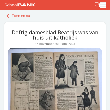
Ga naar de inhoud
Log in
Berichten
Ope
Meld je gratis aan
Toen en nu
Ontdek PLUS
Deftig damesblad Beatrijs was van
huis uit katholiek
15 november 2019 om 09:23